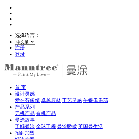
选择语言：
注册
登录
首 页
设计灵感
爱在芬多精
卓越原材
工艺灵感
午餐俱乐部
产品系列
无机产品
有机产品
曼涂故事
了解曼涂
全球工程
曼涂骄傲
英国曼生活
招商加盟