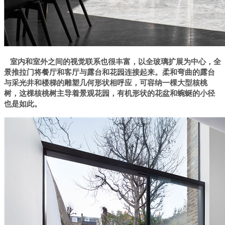
室内和室外之间的视觉联系也很丰富，以全玻璃扩展为中心，全
景推拉门将餐厅和客厅与露台和花园连接起来。柔和弯曲的露台
与采光井和楼梯的雕塑几何形状相呼应，可容纳一棵大型核桃
树，这棵核桃树主导着景观花园，有机形状的花盆和蜿蜒的小径
也是如此。