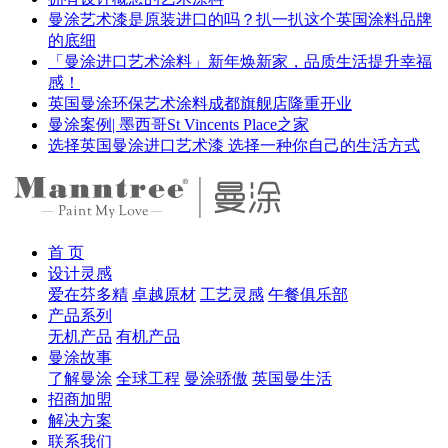
曼涂艺术漆是原装进口的吗？扒一扒这个英国涂料品牌
的底细
「曼涂进口艺术涂料」新年焕新家，品质生活提升幸福
感！
英国曼涂环保艺术涂料成都旗舰店隆重开业
曼涂案例| 墨西哥St Vincents Place之家
选择英国曼涂进口艺术漆 选择一种你自己的生活方式
首 页
设计灵感
爱在芬多精
卓越原材
工艺灵感
午餐俱乐部
产品系列
无机产品
有机产品
曼涂故事
了解曼涂
全球工程
曼涂骄傲
英国曼生活
招商加盟
解决方案
联系我们