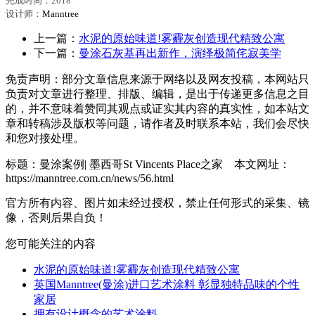
完成时间：201
8
设计师：
Ma
nntree
上一篇：
水泥的原始味道!雾霾灰创造现代精致公寓
下一篇：
曼涂石灰基再出新作，演绎极简侘寂美学
免责声明：部分文章信息来源于网络以及网友投稿，本网站只
负责对文章进行整理、排版、编辑，是出于传递更多信息之目
的，并不意味着赞同其观点或证实其内容的真实性，如本站文
章和转稿涉及版权等问题，请作者及时联系本站，我们会尽快
和您对接处理。
标题：曼涂案例| 墨西哥St Vincents Place之家 本文网址：
https://manntree.com.cn/news/56.html
官方所有内容、图片如未经过授权，禁止任何形式的采集、镜
像，否则后果自负！
您可能关注的内容
水泥的原始味道!雾霾灰创造现代精致公寓
英国Manntree(曼涂)进口艺术涂料 彰显独特品味的个性
家居
拥有设计概念的艺术涂料