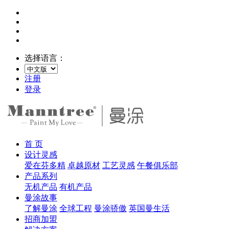
选择语言：
注册
登录
首 页
设计灵感
爱在芬多精
卓越原材
工艺灵感
午餐俱乐部
产品系列
无机产品
有机产品
曼涂故事
了解曼涂
全球工程
曼涂骄傲
英国曼生活
招商加盟