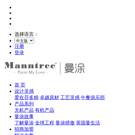
选择语言：
注册
登录
首 页
设计灵感
爱在芬多精
卓越原材
工艺灵感
午餐俱乐部
产品系列
无机产品
有机产品
曼涂故事
了解曼涂
全球工程
曼涂骄傲
英国曼生活
招商加盟